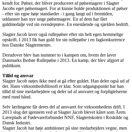
kendt for. Pølser, der bliver produceret af pølsemagere i Slagter
Jacobs eget pølsemageri. For at kunne holde produktionen af pølser
- efter sin egne høje standarder - i gang langt ud i fremtiden,
uddanner han nye unge pølsemagere. En af dem har fået
guldmedalje ved sin svendeprøve. En enestående og sjælden bedrift.
Slagter Jacob laver også rullepølser efter sin helt egen hemmelige
opskrift. I 2013 fik han guld for sin rullepølse i en fagkonkurrence
hos Danske Slagtermestre.
Derudover blev han nummer to i kampen om, hvem der laver
Danmarks Bedste Rullepølse i 2013. En kamp, der blev afgjort af
publikum.
Tillid og ansvar
Slagter Jacob nøjes ikke med at gå efter guldet. Han deler også ud af
det. Hans virksomhedsfilosofi er klar. Som udgangspunkt har han
tillid til sine medarbejdere og deler ud af ansvaret og forpligtelserne
med rund hånd.
Selv lærlingene får deres del af ansvaret for virksomhedens drift. I
2013 slog det igennem ved at Slagter Jacob blevet kåret som Årets
Læreplads af Fødevareforbundet NNF, Slagteriskolen i Roskilde og
Dansk Industri.
Slagter Jacob har høje ambitioner på sine medarbejders vegne, men