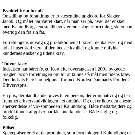
Kvalitet frem for alt
Omstilling og forandring er to væsentlige nøgleord for Slagter
Jacob. Og målet har været klart, når man ser på, hvad der er sket
med Kalundborgs eneste tilbageværende slagterforretning, siden han
overtog den fra sin far.
Forretningens udvalg og produktionen af pølser, delikatesser og mad
ud af huset skal være af den bedste kvalitet og kunne opfylde
kundernes ønsker og tidens krav.
Tidens krav
Indsatsen har båret frugt. Kort efter overtagelsen i 2001 byggede
Slagter Jacob forretningen om for at kunne stå mål med tidens krav.
Den indsats blev han belønnet for med Nordea Danmarks Fondens
Erhvervspris.
En pris, derblandt andet gives til en person, der er initiativrig og har
fremmet erhvervsudviklingen i et område. Og det er ikke den eneste
anerkendelse af virksomheden i Kalundborg. Både medarbejdere og
produktionen af pølser har fået anerkendelse. Både faglig og
folkelig.
Pølser
Spegepølser er et af de produkter, som forretningen i Kalundborg er