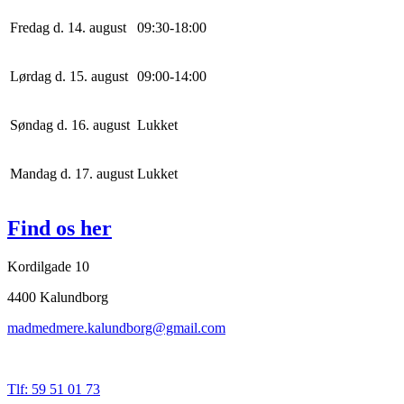
Fredag d. 14. august
0
9
:
30
-
18
:
0
0
Lørdag d. 15. august
0
9
:
0
0
-
14
:
0
0
Søndag d. 16. august
Lukket
Mandag d. 17. august
Lukket
Find os her
Kordilgade 10
4400 Kalundborg
madmedmere.kalundborg@gmail.com
Tlf: 59 51 01 73