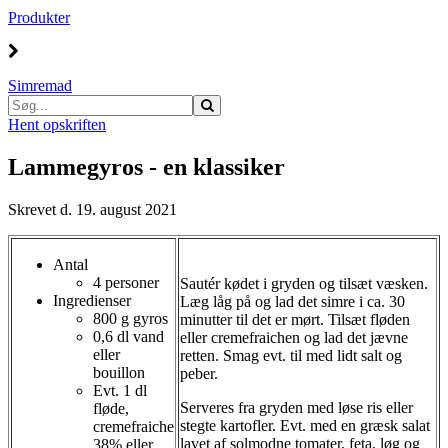
Produkter
Simremad
Hent opskriften
Lammegyros - en klassiker
Skrevet d. 19. august 2021
Antal
4 personer
Sautér kødet i gryden og tilsæt væsken.
Ingredienser
Læg låg på og lad det simre i ca. 30
800 g gyros
minutter til det er mørt. Tilsæt fløden
0,6 dl vand
eller cremefraichen og lad det jævne
eller
retten. Smag evt. til med lidt salt og
bouillon
peber.
Evt. 1 dl
Serveres fra gryden med løse ris eller
fløde,
stegte kartofler. Evt. med en græsk salat
cremefraiche
lavet af solmodne tomater, feta, løg og
38% eller