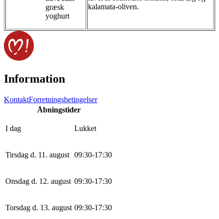
kalamata-oliven.
græsk
yoghurt
Information
Kontakt
Forretningsbetingelser
Åbningstider
I dag
Lukket
Tirsdag d. 11. august
0
9
:
30
-
17
:
30
Onsdag d. 12. august
0
9
:
30
-
17
:
30
Torsdag d. 13. august
0
9
:
30
-
17
:
30