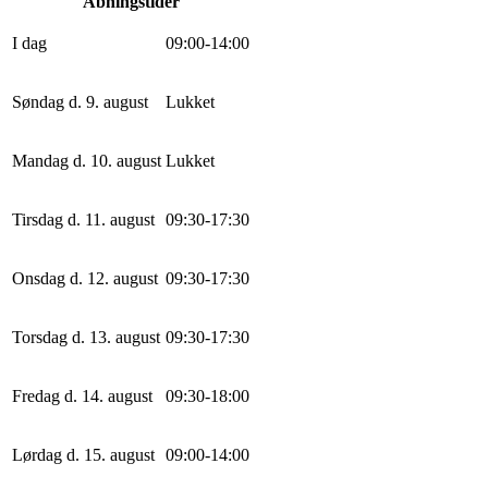
Åbningstider
I dag
0
9
:
0
0
-
14
:
0
0
Søndag d. 9. august
Lukket
Mandag d. 10. august
Lukket
Tirsdag d. 11. august
0
9
:
30
-
17
:
30
Onsdag d. 12. august
0
9
:
30
-
17
:
30
Torsdag d. 13. august
0
9
:
30
-
17
:
30
Fredag d. 14. august
0
9
:
30
-
18
:
0
0
Lørdag d. 15. august
0
9
:
0
0
-
14
:
0
0