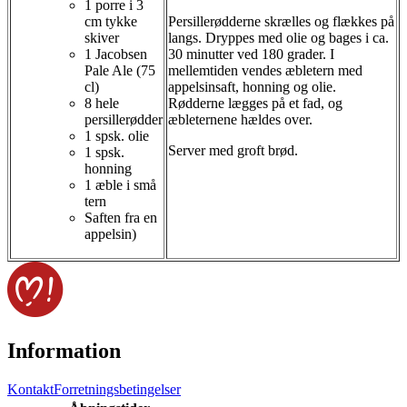
1 porre i 3
cm tykke
Persillerødderne skrælles og flækkes på
skiver
langs. Dryppes med olie og bages i ca.
1 Jacobsen
30 minutter ved 180 grader. I
Pale Ale (75
mellemtiden vendes æbletern med
cl)
appelsinsaft, honning og olie.
8 hele
Rødderne lægges på et fad, og
persillerødder
æbleternene hældes over.
1 spsk. olie
Server med groft brød.
1 spsk.
honning
1 æble i små
tern
Saften fra en
appelsin
)
Information
Kontakt
Forretningsbetingelser