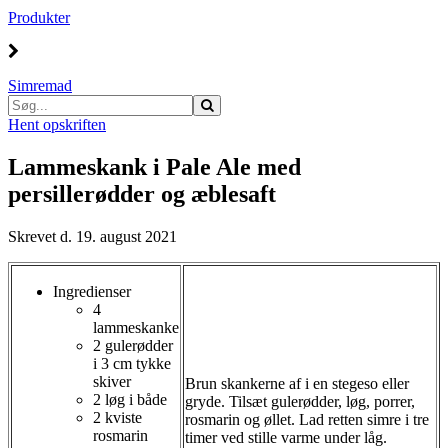
Produkter
Simremad
Hent opskriften
Lammeskank i Pale Ale med
persillerødder og æblesaft
Skrevet d. 19. august 2021
Ingredienser
4
lammeskanke
2 gulerødder
i 3 cm tykke
skiver
Brun skankerne af i en stegeso eller
2 løg i både
gryde. Tilsæt gulerødder, løg, porrer,
2 kviste
rosmarin og øllet. Lad retten simre i tre
rosmarin
timer ved stille varme under låg.