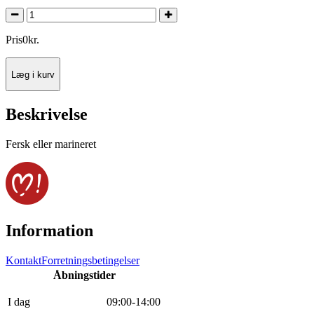
Pris
0
kr.
Læg i kurv
Beskrivelse
Fersk eller marineret
Information
Kontakt
Forretningsbetingelser
Åbningstider
I dag
0
9
:
0
0
-
14
:
0
0