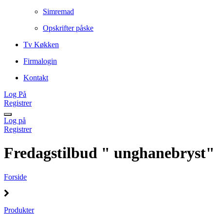
Simremad
Opskrifter påske
Tv Køkken
Firmalogin
Kontakt
Log På
Registrer
Log på
Registrer
Fredagstilbud " unghanebryst"
Forside
Produkter