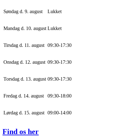
Søndag d. 9. august
Lukket
Mandag d. 10. august
Lukket
Tirsdag d. 11. august
0
9
:
30
-
17
:
30
Onsdag d. 12. august
0
9
:
30
-
17
:
30
Torsdag d. 13. august
0
9
:
30
-
17
:
30
Fredag d. 14. august
0
9
:
30
-
18
:
0
0
Lørdag d. 15. august
0
9
:
0
0
-
14
:
0
0
Find os her