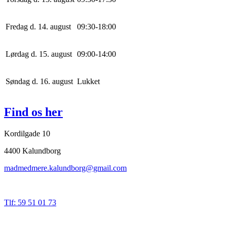
Fredag d. 14. august
0
9
:
30
-
18
:
0
0
Lørdag d. 15. august
0
9
:
0
0
-
14
:
0
0
Søndag d. 16. august
Lukket
Find os her
Kordilgade 10
4400 Kalundborg
madmedmere.kalundborg@gmail.com
Tlf: 59 51 01 73