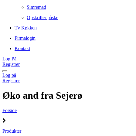
Simremad
Opskrifter påske
Tv Køkken
Firmalogin
Kontakt
Log På
Registrer
Log på
Registrer
Øko and fra Sejerø
Forside
Produkter