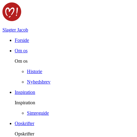
Slagter Jacob
Forside
Om os
Om os
Historie
Nyhedsbrev
Inspiration
Inspiration
Simreguide
Opskrifter
Opskrifter