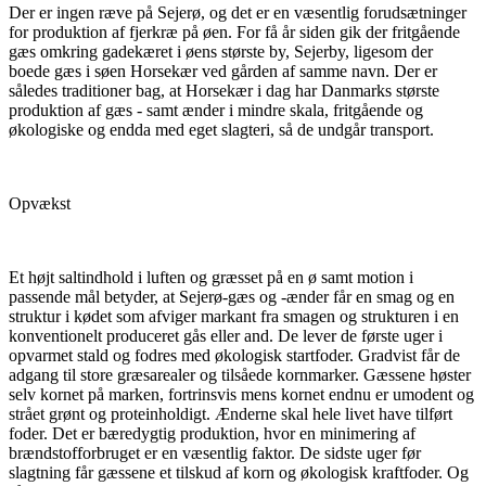
Der er ingen ræve på Sejerø, og det er en væsentlig forudsætninger
for produktion af fjerkræ på øen. For få år siden gik der fritgående
gæs omkring gadekæret i øens største by, Sejerby, ligesom der
boede gæs i søen Horsekær ved gården af samme navn. Der er
således traditioner bag, at Horsekær i dag har Danmarks største
produktion af gæs - samt ænder i mindre skala, fritgående og
økologiske og endda med eget slagteri, så de undgår transport.
Opvækst
Et højt saltindhold i luften og græsset på en ø samt motion i
passende mål betyder, at Sejerø-gæs og -ænder får en smag og en
struktur i kødet som afviger markant fra smagen og strukturen i en
konventionelt produceret gås eller and. De lever de første uger i
opvarmet stald og fodres med økologisk startfoder. Gradvist får de
adgang til store græsarealer og tilsåede kornmarker. Gæssene høster
selv kornet på marken, fortrinsvis mens kornet endnu er umodent og
strået grønt og proteinholdigt. Ænderne skal hele livet have tilført
foder. Det er bæredygtig produktion, hvor en minimering af
brændstofforbruget er en væsentlig faktor. De sidste uger før
slagtning får gæssene et tilskud af korn og økologisk kraftfoder. Og