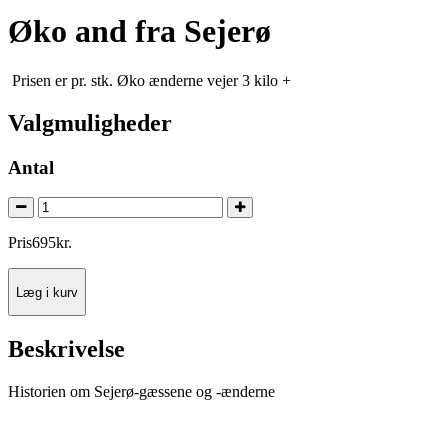
Øko and fra Sejerø
Prisen er pr. stk. Øko ænderne vejer 3 kilo +
Valgmuligheder
Antal
Pris
695
kr.
Læg i kurv
Beskrivelse
Historien om Sejerø-gæssene og -ænderne