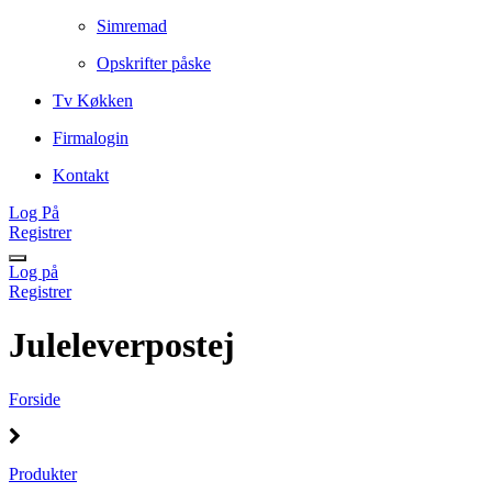
Simremad
Opskrifter påske
Tv Køkken
Firmalogin
Kontakt
Log På
Registrer
Log på
Registrer
Juleleverpostej
Forside
Produkter