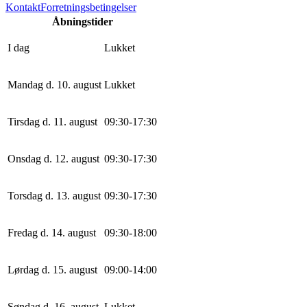
Kontakt
Forretningsbetingelser
Åbningstider
I dag
Lukket
Mandag d. 10. august
Lukket
Tirsdag d. 11. august
0
9
:
30
-
17
:
30
Onsdag d. 12. august
0
9
:
30
-
17
:
30
Torsdag d. 13. august
0
9
:
30
-
17
:
30
Fredag d. 14. august
0
9
:
30
-
18
:
0
0
Lørdag d. 15. august
0
9
:
0
0
-
14
:
0
0
Søndag d. 16. august
Lukket