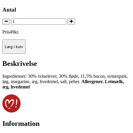
Antal
Pris
49
kr.
Læg i kurv
Beskrivelse
Ingredienser: 30% svinelever, 30% fløde, 11,5% bacon, svinespæk,
løg, margarine, æg, hvedemel, salt, peber.
Allergener. Letmælk,
æg, hvedemel
Information