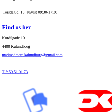
Torsdag d. 13. august
0
9
:
30
-
17
:
30
Find os her
Kordilgade 10
4400 Kalundborg
madmedmere.kalundborg@gmail.com
Tlf: 59 51 01 73