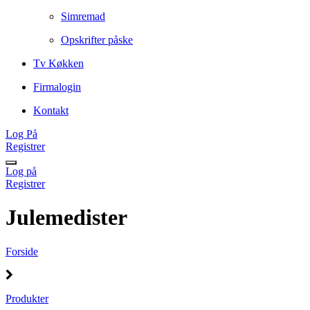
Simremad
Opskrifter påske
Tv Køkken
Firmalogin
Kontakt
Log På
Registrer
Log på
Registrer
Julemedister
Forside
Produkter