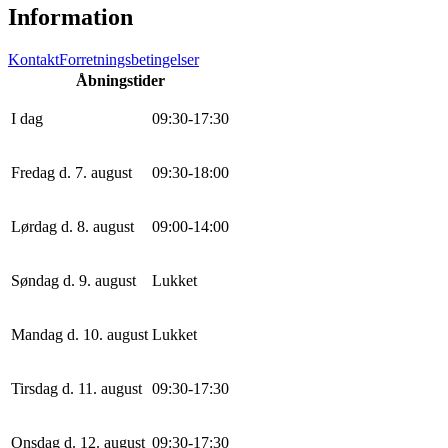
Information
Kontakt
Forretningsbetingelser
Åbningstider
I dag
0
9
:
30
-
17
:
30
Fredag d. 7. august
0
9
:
30
-
18
:
0
0
Lørdag d. 8. august
0
9
:
0
0
-
14
:
0
0
Søndag d. 9. august
Lukket
Mandag d. 10. august
Lukket
Tirsdag d. 11. august
0
9
:
30
-
17
:
30
Onsdag d. 12. august
0
9
:
30
-
17
:
30