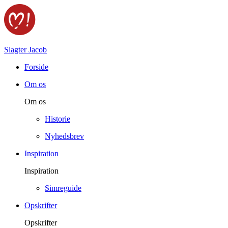
Slagter Jacob
Forside
Om os
Om os
Historie
Nyhedsbrev
Inspiration
Inspiration
Simreguide
Opskrifter
Opskrifter