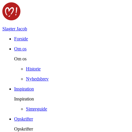
Slagter Jacob
Forside
Om os
Om os
Historie
Nyhedsbrev
Inspiration
Inspiration
Simreguide
Opskrifter
Opskrifter