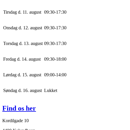
Tirsdag d. 11. august
0
9
:
30
-
17
:
30
Onsdag d. 12. august
0
9
:
30
-
17
:
30
Torsdag d. 13. august
0
9
:
30
-
17
:
30
Fredag d. 14. august
0
9
:
30
-
18
:
0
0
Lørdag d. 15. august
0
9
:
0
0
-
14
:
0
0
Søndag d. 16. august
Lukket
Find os her
Kordilgade 10