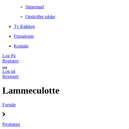
Simremad
Opskrifter påske
Tv Køkken
Firmalogin
Kontakt
Log På
Registrer
Log på
Registrer
Lammeculotte
Forside
Produkter