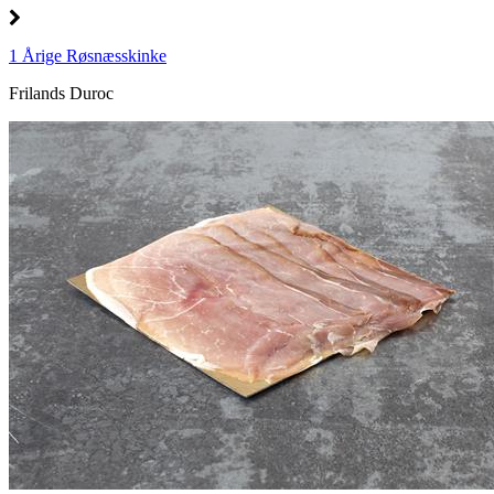
1 Årige Røsnæsskinke
Frilands Duroc