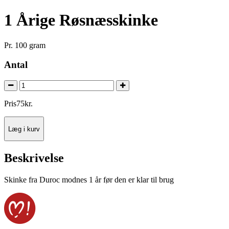
1 Årige Røsnæsskinke
Pr. 100 gram
Antal
Pris
75
kr.
Læg i kurv
Beskrivelse
Skinke fra Duroc modnes 1 år før den er klar til brug