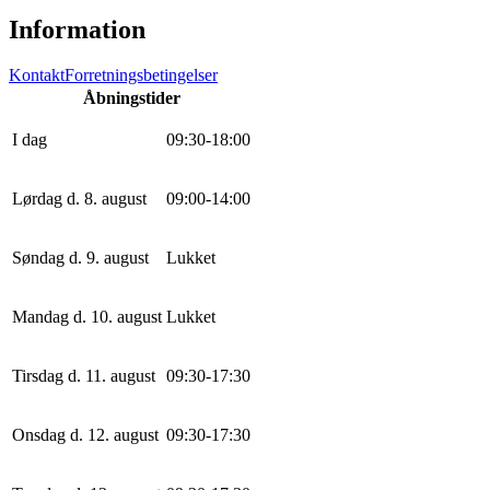
Information
Kontakt
Forretningsbetingelser
Åbningstider
I dag
0
9
:
30
-
18
:
0
0
Lørdag d. 8. august
0
9
:
0
0
-
14
:
0
0
Søndag d. 9. august
Lukket
Mandag d. 10. august
Lukket
Tirsdag d. 11. august
0
9
:
30
-
17
:
30
Onsdag d. 12. august
0
9
:
30
-
17
:
30