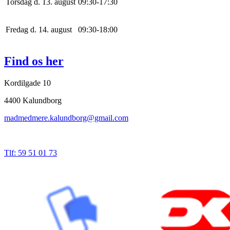
Torsdag d. 13. august
0
9
:
30
-
17
:
30
Fredag d. 14. august
0
9
:
30
-
18
:
0
0
Find os her
Kordilgade 10
4400 Kalundborg
madmedmere.kalundborg@gmail.com
Tlf: 59 51 01 73