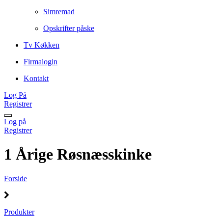
Simremad
Opskrifter påske
Tv Køkken
Firmalogin
Kontakt
Log På
Registrer
Log på
Registrer
1 Årige Røsnæsskinke
Forside
Produkter