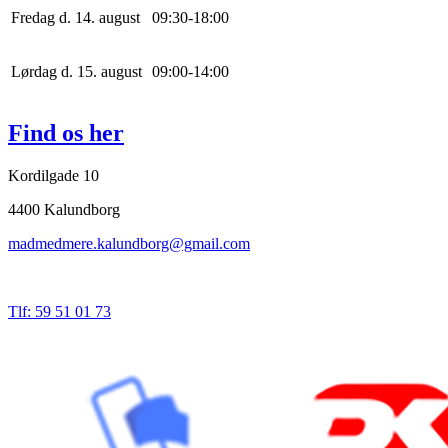
Fredag d. 14. august
0
9
:
30
-
18
:
0
0
Lørdag d. 15. august
0
9
:
0
0
-
14
:
0
0
Find os her
Kordilgade 10
4400 Kalundborg
madmedmere.kalundborg@gmail.com
Tlf: 59 51 01 73