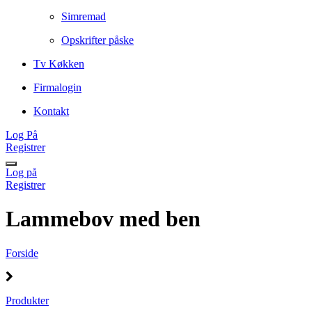
Simremad
Opskrifter påske
Tv Køkken
Firmalogin
Kontakt
Log På
Registrer
Log på
Registrer
Lammebov med ben
Forside
Produkter