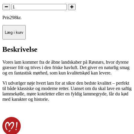
Pris
298
kr.
Læg i kurv
Beskrivelse
Vores lam kommer fra de åbne landskaber på Røsnæs, hvor dyrene
græsser frit og trives i den friske havluft. Det giver en naturlig smag
og en fantastisk mørhed, som kun kvalitetskød kan levere.
Vi udvælger nøje hvert lam for at sikre den bedste kvalitet – perfekt
til både klassiske og moderne retter. Uanset om du skal lave en saftig
lammekølle, møre koteletter eller en fyldig lammegryde, får du kød
med karakter og historie.