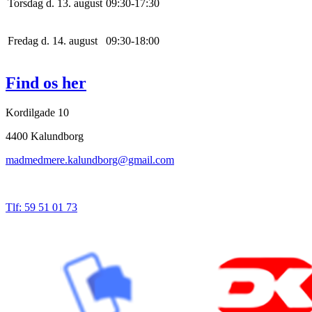
Torsdag d. 13. august
0
9
:
30
-
17
:
30
Fredag d. 14. august
0
9
:
30
-
18
:
0
0
Find os her
Kordilgade 10
4400 Kalundborg
madmedmere.kalundborg@gmail.com
Tlf: 59 51 01 73