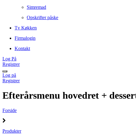
Simremad
Opskrifter påske
Tv Køkken
Firmalogin
Kontakt
Log På
Registrer
Log på
Registrer
Efterårsmenu hovedret + desser
Forside
Produkter