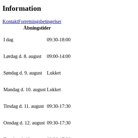
Information
Kontakt
Forretningsbetingelser
Åbningstider
I dag
0
9
:
30
-
18
:
0
0
Lørdag d. 8. august
0
9
:
0
0
-
14
:
0
0
Søndag d. 9. august
Lukket
Mandag d. 10. august
Lukket
Tirsdag d. 11. august
0
9
:
30
-
17
:
30
Onsdag d. 12. august
0
9
:
30
-
17
:
30