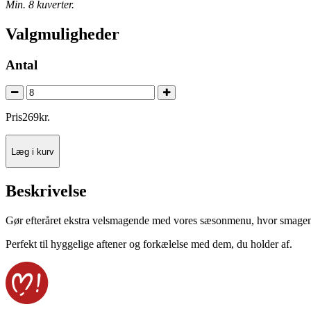
Min. 8 kuverter.
Valgmuligheder
Antal
Pris
269
kr.
Læg i kurv
Beskrivelse
Gør efteråret ekstra velsmagende med vores sæsonmenu, hvor smagen a
Perfekt til hyggelige aftener og forkælelse med dem, du holder af.