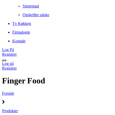
Simremad
Opskrifter påske
Tv Køkken
Firmalogin
Kontakt
Log På
Registrer
Log på
Registrer
Finger Food
Forside
Produkter