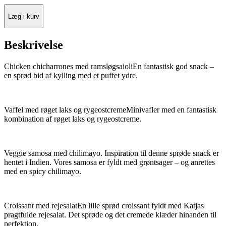
Læg i kurv
Beskrivelse
Chicken chicharrones med ramsløgsaioliEn fantastisk god snack –
en sprød bid af kylling med et puffet ydre.
Vaffel med røget laks og rygeostcremeMinivafler med en fantastisk
kombination af røget laks og rygeostcreme.
Veggie samosa med chilimayo. Inspiration til denne sprøde snack er
hentet i Indien. Vores samosa er fyldt med grøntsager – og anrettes
med en spicy chilimayo.
Croissant med rejesalatEn lille sprød croissant fyldt med Katjas
pragtfulde rejesalat. Det sprøde og det cremede klæder hinanden til
perfektion.