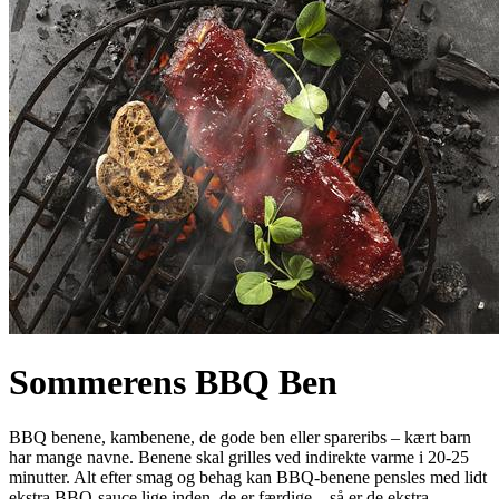
Sommerens BBQ Ben
BBQ benene, kambenene, de gode ben eller spareribs – kært barn
har mange navne. Benene skal grilles ved indirekte varme i 20-25
minutter. Alt efter smag og behag kan BBQ-benene pensles med lidt
ekstra BBQ-sauce lige inden, de er færdige – så er de ekstra