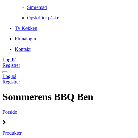
Simremad
Opskrifter påske
Tv Køkken
Firmalogin
Kontakt
Log På
Registrer
Log på
Registrer
Sommerens BBQ Ben
Forside
Produkter