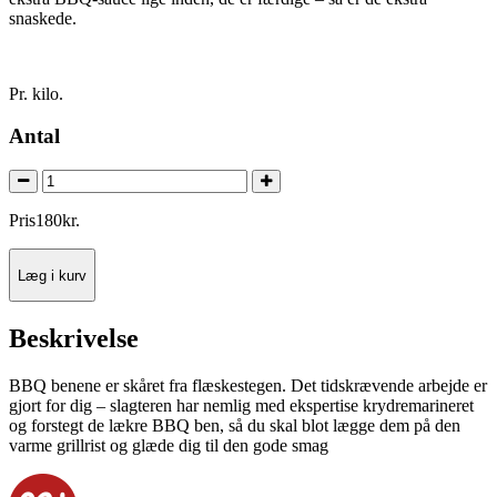
snaskede.
Pr. kilo.
Antal
Pris
180
kr.
Læg i kurv
Beskrivelse
BBQ benene er skåret fra flæskestegen. Det tidskrævende arbejde er
gjort for dig – slagteren har nemlig med ekspertise krydremarineret
og forstegt de lækre BBQ ben, så du skal blot lægge dem på den
varme grillrist og glæde dig til den gode smag