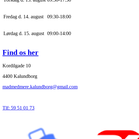
Fredag d. 14. august
0
9
:
30
-
18
:
0
0
Lørdag d. 15. august
0
9
:
0
0
-
14
:
0
0
Find os her
Kordilgade 10
4400 Kalundborg
madmedmere.kalundborg@gmail.com
Tlf: 59 51 01 73