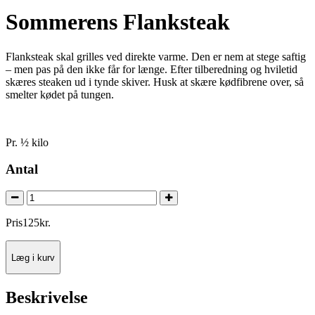
Sommerens Flanksteak
Flanksteak skal grilles ved direkte varme. Den er nem at stege saftig
– men pas på den ikke får for længe. Efter tilberedning og hviletid
skæres steaken ud i tynde skiver. Husk at skære kødfibrene over, så
smelter kødet på tungen.
Pr. ½ kilo
Antal
Pris
125
kr.
Læg i kurv
Beskrivelse