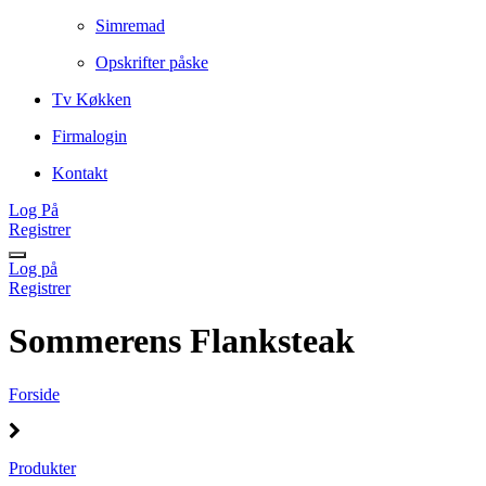
Simremad
Opskrifter påske
Tv Køkken
Firmalogin
Kontakt
Log På
Registrer
Log på
Registrer
Sommerens Flanksteak
Forside
Produkter