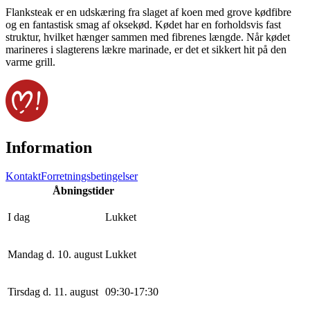
Flanksteak er en udskæring fra slaget af koen med grove kødfibre
og en fantastisk smag af oksekød. Kødet har en forholdsvis fast
struktur, hvilket hænger sammen med fibrenes længde. Når kødet
marineres i slagterens lækre marinade, er det et sikkert hit på den
varme grill.
Information
Kontakt
Forretningsbetingelser
Åbningstider
I dag
Lukket
Mandag d. 10. august
Lukket
Tirsdag d. 11. august
0
9
:
30
-
17
:
30