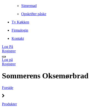
Simremad
Opskrifter påske
Tv Køkken
Firmalogin
Kontakt
Log På
Registrer
Log på
Registrer
Sommerens Oksemørbrad
Forside
Produkter