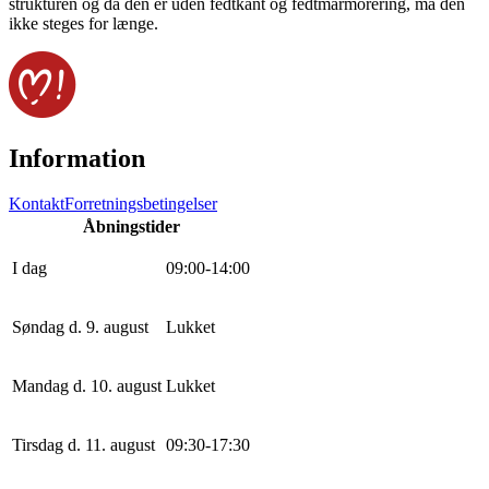
strukturen og da den er uden fedtkant og fedtmarmorering, må den
ikke steges for længe.
Information
Kontakt
Forretningsbetingelser
Åbningstider
I dag
0
9
:
0
0
-
14
:
0
0
Søndag d. 9. august
Lukket
Mandag d. 10. august
Lukket
Tirsdag d. 11. august
0
9
:
30
-
17
:
30