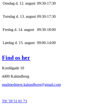
Onsdag d. 12. august
0
9
:
30
-
17
:
30
Torsdag d. 13. august
0
9
:
30
-
17
:
30
Fredag d. 14. august
0
9
:
30
-
18
:
0
0
Lørdag d. 15. august
0
9
:
0
0
-
14
:
0
0
Find os her
Kordilgade 10
4400 Kalundborg
madmedmere.kalundborg@gmail.com
Tlf: 59 51 01 73