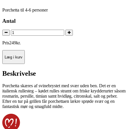
Porchetta til 4-6 personer
Antal
Pris
249
kr.
Læg i kurv
Beskrivelse
Porchetta skæres af svinebrystet med svær uden ben. Det er en
italiensk rullesteg – kødet rulles stramt om friske krydderurter såsom
rosmarin, persille, timian samt hvidløg, citronskal, salt og peber.
Efter en tur på grillen får porchettaen lækre sprøde svær og en
fantastisk mør og smagfuld midte.