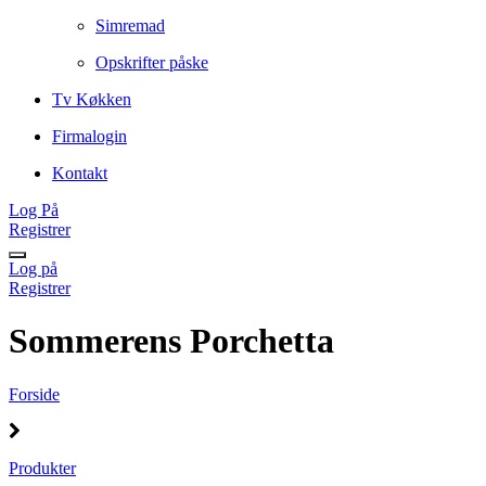
Simremad
Opskrifter påske
Tv Køkken
Firmalogin
Kontakt
Log På
Registrer
Log på
Registrer
Sommerens Porchetta
Forside
Produkter