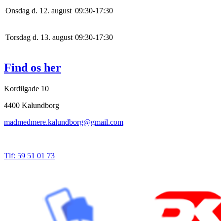
Onsdag d. 12. august
0
9
:
30
-
17
:
30
Torsdag d. 13. august
0
9
:
30
-
17
:
30
Find os her
Kordilgade 10
4400 Kalundborg
madmedmere.kalundborg@gmail.com
Tlf: 59 51 01 73